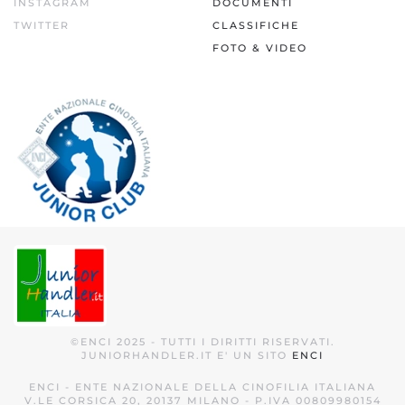
INSTAGRAM
DOCUMENTI
TWITTER
CLASSIFICHE
FOTO & VIDEO
©ENCI 2025 - TUTTI I DIRITTI RISERVATI.
JUNIORHANDLER.IT E' UN SITO
ENCI
ENCI - ENTE NAZIONALE DELLA CINOFILIA ITALIANA
V.LE CORSICA 20, 20137 MILANO - P.IVA 00809980154