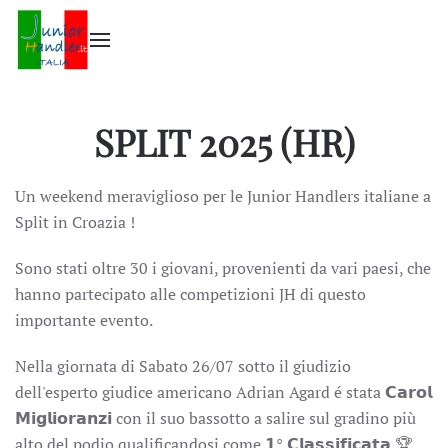
Skip to main content
SPLIT 2025 (HR)
Un weekend meraviglioso per le Junior Handlers italiane a
Split in Croazia !
Sono stati oltre 30 i giovani, provenienti da vari paesi, che
hanno partecipato alle competizioni JH di questo
importante evento.
Nella giornata di Sabato 26/07 sotto il giudizio
dell'esperto giudice americano Adrian Agard é stata 𝗖𝗮𝗿𝗼𝗹
𝗠𝗶𝗴𝗹𝗶𝗼𝗿𝗮𝗻𝘇𝗶 con il suo bassotto a salire sul gradino più
alto del podio qualificandosi come 𝟭° 𝗖𝗹𝗮𝘀𝘀𝗶𝗳𝗶𝗰𝗮𝘁𝗮 🏆 .