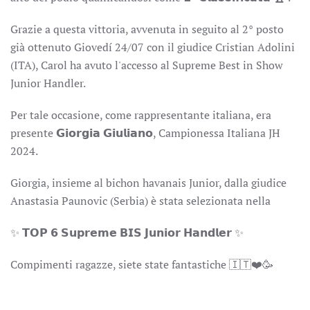
Grazie a questa vittoria, avvenuta in seguito al 2° posto
già ottenuto Giovedí 24/07 con il giudice Cristian Adolini
(ITA), Carol ha avuto l'accesso al Supreme Best in Show
Junior Handler.
Per tale occasione, come rappresentante italiana, era
presente 𝗚𝗶𝗼𝗿𝗴𝗶𝗮 𝗚𝗶𝘂𝗹𝗶𝗮𝗻𝗼, Campionessa Italiana JH
2024.
Giorgia, insieme al bichon havanais Junior, dalla giudice
Anastasia Paunovic (Serbia) è stata selezionata nella
✨️ 𝗧𝗢𝗣 𝟲 𝗦𝘂𝗽𝗿𝗲𝗺𝗲 𝗕𝗜𝗦 𝗝𝘂𝗻𝗶𝗼𝗿 𝗛𝗮𝗻𝗱𝗹𝗲𝗿 ✨️
Compimenti ragazze, siete state fantastiche 🇮🇹❤️🥳